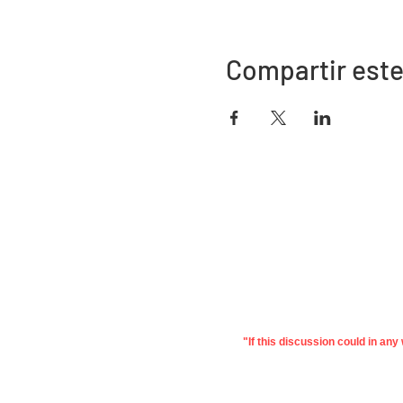
Compartir este
Dirección
730 este de la calle Davidson
Bartow, FL 33830
"If this discussion could in an
©2022 Asociación de Educación de
Priv
Polk