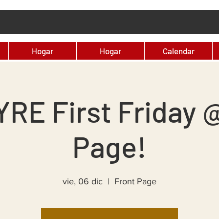
Hogar
Hogar
Calendar
RE First Friday 
Page!
vie, 06 dic
  |  
Front Page