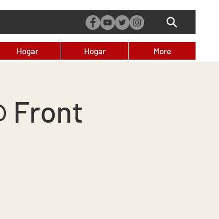
Hogar
Hogar
More
@ Front