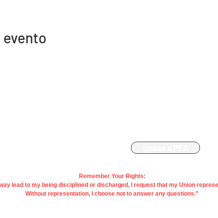
 evento
Contacto
Afiliación
863-533-0908
Únase a PEA
polk@floridaea.org
Remember Your Rights:
y way lead to my being disciplined or discharged, I request that my Union repres
Without representation, I choose not to answer any questions.”
acy |
Terms
| Contact Us